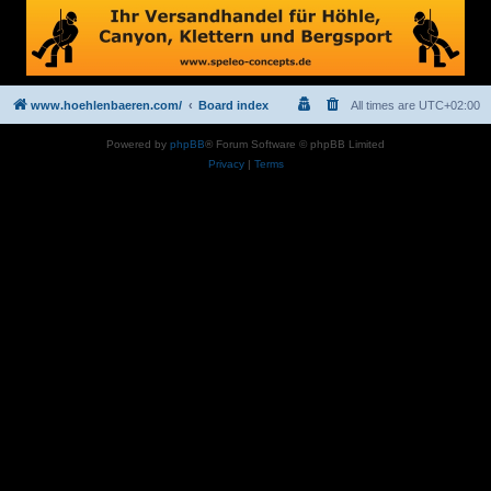
www.hoehlenbaeren.com/
Board index
All times are
UTC+02:00
Powered by
phpBB
® Forum Software © phpBB Limited
Privacy
|
Terms