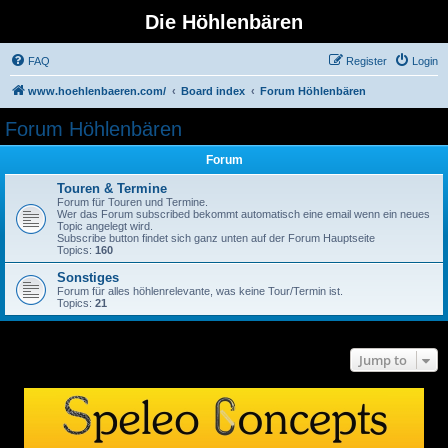
Die Höhlenbären
FAQ
Register
Login
www.hoehlenbaeren.com/
Board index
Forum Höhlenbären
Forum Höhlenbären
Forum
Touren & Termine
Forum für Touren und Termine.
Wer das Forum subscribed bekommt automatisch eine email wenn ein neues
Topic angelegt wird.
Subscribe button findet sich ganz unten auf der Forum Hauptseite
Topics:
160
Sonstiges
Forum für alles höhlenrelevante, was keine Tour/Termin ist.
Topics:
21
Jump to