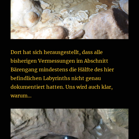
Dort hat sich herausgestellt, dass alle
bisherigen Vermessungen im Abschnitt
Bärengang mindestens die Hälfte des hier
befindlichen Labyrinths nicht genau
dokumentiert hatten. Uns wird auch klar,
warum…